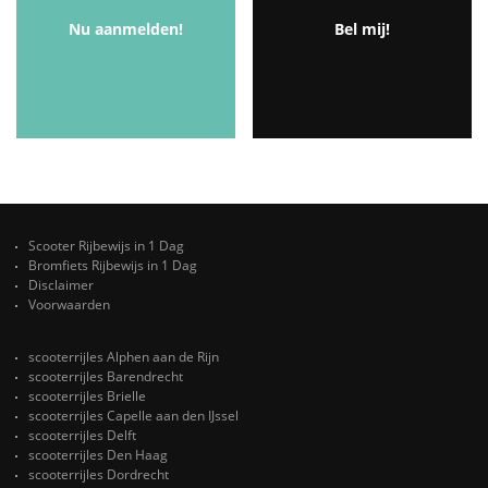
Nu aanmelden!
Bel mij!
Scooter Rijbewijs in 1 Dag
Bromfiets Rijbewijs in 1 Dag
Disclaimer
Voorwaarden
scooterrijles Alphen aan de Rijn
scooterrijles Barendrecht
scooterrijles Brielle
scooterrijles Capelle aan den IJssel
scooterrijles Delft
scooterrijles Den Haag
scooterrijles Dordrecht