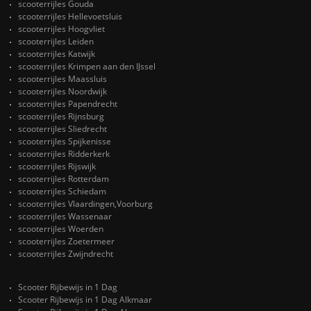
scooterrijles Gouda
scooterrijles Hellevoetsluis
scooterrijles Hoogvliet
scooterrijles Leiden
scooterrijles Katwijk
scooterrijles Krimpen aan den IJssel
scooterrijles Maassluis
scooterrijles Noordwijk
scooterrijles Papendrecht
scooterrijles Rijnsburg
scooterrijles Sliedrecht
scooterrijles Spijkenisse
scooterrijles Ridderkerk
scooterrijles Rijswijk
scooterrijles Rotterdam
scooterrijles Schiedam
scooterrijles Vlaardingen,Voorburg
scooterrijles Wassenaar
scooterrijles Woerden
scooterrijles Zoetermeer
scooterrijles Zwijndrecht
Scooter Rijbewijs in 1 Dag
Scooter Rijbewijs in 1 Dag Alkmaar